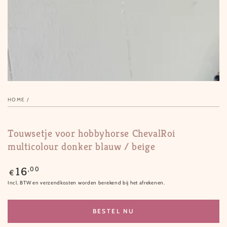
in
modal
HOME
/
Touwsetje voor hobbyhorse ChevalRoi
multicolour donker blauw / beige
Normale
,00
16
€
prijs
Incl. BTW en verzendkosten worden berekend bij het afrekenen.
BESTEL NU