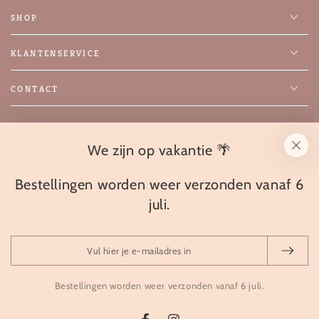
SHOP
KLANTENSERVICE
CONTACT
We zijn op vakantie 🌴
Facebook
Instagram
Taal
Nederlands
Bestellingen worden weer verzonden vanaf 6
juli.
Betaalmethoden
Vul
hier
© 2026 Hobbyhorsestal Maaike,
🔥 Powered by SYSO
je
Bestellingen worden weer verzonden vanaf 6 juli.
Retourbeleid
Privacybeleid
Algemene voorwaarden
e-
Verzendbeleid
Contactgegevens
Wettelijke kennisgeving