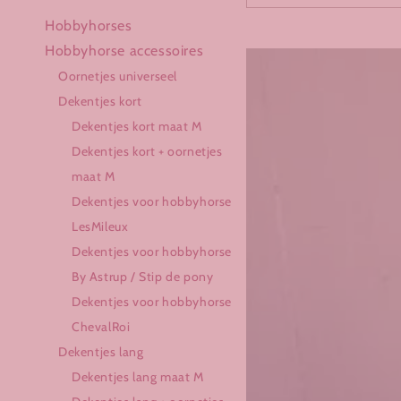
Hobbyhorses
Hobbyhorse accessoires
Touwsetje
Oornetjes universeel
voor
Dekentjes kort
By
Dekentjes kort maat M
Astrup
Dekentjes kort + oornetjes
Stip
maat M
de
Dekentjes voor hobbyhorse
pony
LesMileux
multi-
Dekentjes voor hobbyhorse
colour
By Astrup / Stip de pony
lila
Dekentjes voor hobbyhorse
/
ChevalRoi
paars
Dekentjes lang
/
Dekentjes lang maat M
roze