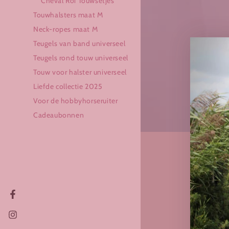
Cheval Roi Touwsetjes
Touwhalsters maat M
Neck-ropes maat M
Teugels van band universeel
Teugels rond touw universeel
Touw voor halster universeel
Liefde collectie 2025
Voor de hobbyhorseruiter
Cadeaubonnen
Facebook
Instagram