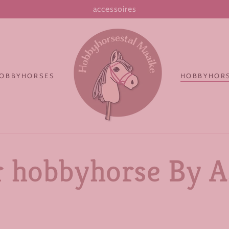
Handgemaakt in Nederland
OBBYHORSES
HOBBYHORS
 hobbyhorse By As