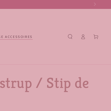
Log
Winkelwagen
E ACCESSOIRES
in
trup / Stip de