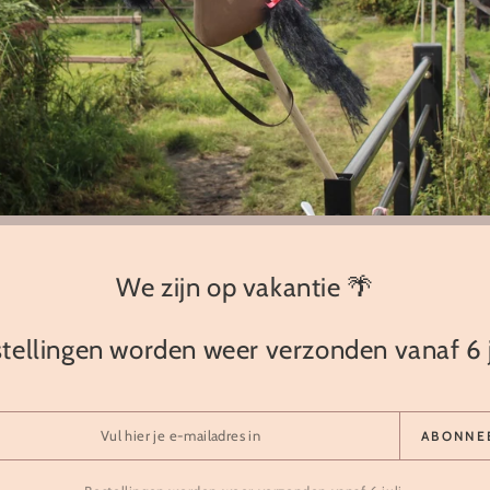
GRATIS VOOR
Share
We zijn op vakantie 🌴
tellingen worden weer verzonden vanaf 6 j
Beste kwaliteit
Klant is koning(in)
 en duurzame hobby horses
hoge klanttevredenheid en
t van premium materiaal
professioneel advie
ABONNE