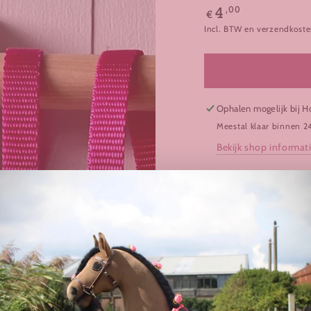
Normale
,00
4
€
prijs
Incl. BTW en verzendkoste
Ophalen mogelijk bij
H
Meestal klaar binnen 2
Bekijk shop informat
Teugels van band fel
Zacht band heel fijn
Handgemaakt in ons 
OVER HOBBY
WAAROM HOB