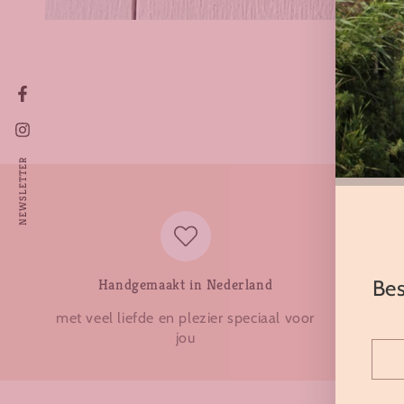
Facebook
Instagram
NEWSLETTER
Bes
Handgemaakt in Nederland
met veel liefde en plezier speciaal voor
veilige
jou
gemaak
Vul
hier
je