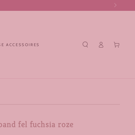
Log
Winkelwagen
E ACCESSOIRES
in
band fel fuchsia roze