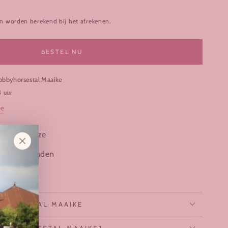
n worden berekend bij het afrekenen.
BESTEL NU
obbyhorsestal Maaike
4 uur
ie
 fuchsia roze
 voor je handen
atelier
HORSESTAL MAAIKE
BYHORSESTAL MAAIKE?