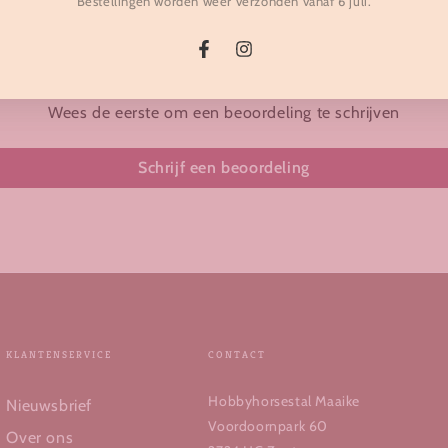
Bestellingen worden weer verzonden vanaf 6 juli.
Klantbeoordelingen
adres
Facebook
Instagram
Wees de eerste om een beoordeling te schrijven
Schrijf een beoordeling
KLANTENSERVICE
CONTACT
Hobbyhorsestal Maaike
Nieuwsbrief
Voordoornpark 60
Over ons