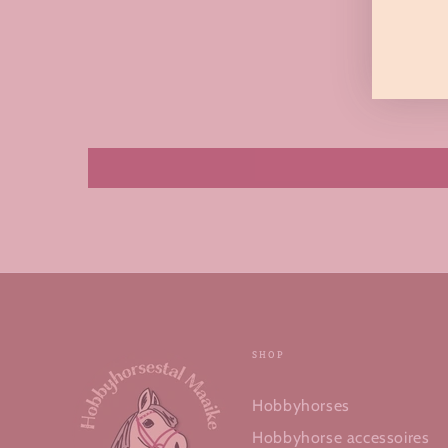
e-
mail
in
SHOP
Hobbyhorses
Hobbyhorse accessoires