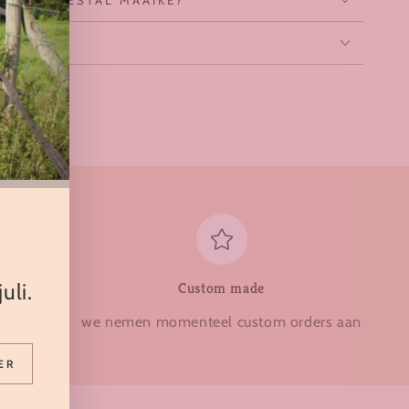
 JOU
uli.
Custom made
 altijd
we nemen momenteel custom orders aan
s
ER