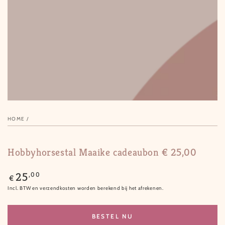
1
in
modal
HOME
/
Hobbyhorsestal Maaike cadeaubon € 25,00
Normale
,00
25
€
prijs
Incl. BTW en verzendkosten worden berekend bij het afrekenen.
BESTEL NU