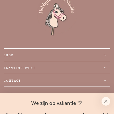
SHOP
KLANTENSERVICE
CONTACT
Facebook
Instagram
We zijn op vakantie 🌴
Taal
Nederlands