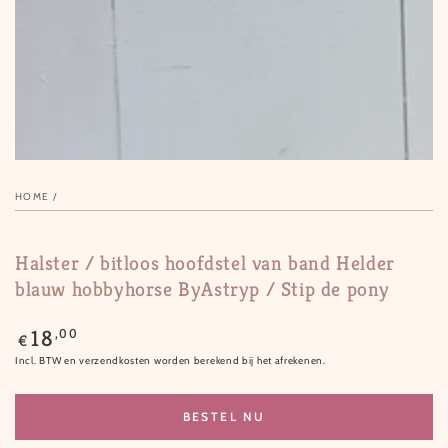
in
modal
HOME
/
Halster / bitloos hoofdstel van band Helder
blauw hobbyhorse ByAstryp / Stip de pony
Normale
,00
18
€
prijs
Incl. BTW en verzendkosten worden berekend bij het afrekenen.
BESTEL NU