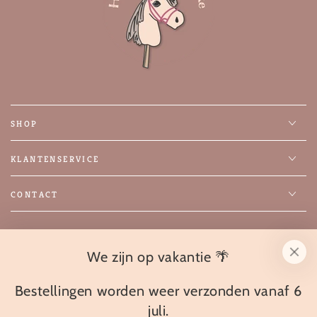
SHOP
KLANTENSERVICE
CONTACT
Facebook
Instagram
We zijn op vakantie 🌴
Taal
Nederlands
Bestellingen worden weer verzonden vanaf 6
juli.