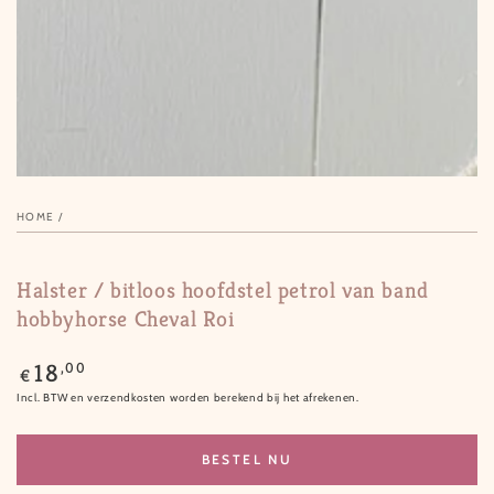
in
modal
HOME
/
Halster / bitloos hoofdstel petrol van band
hobbyhorse Cheval Roi
Normale
,00
18
€
prijs
Incl. BTW en verzendkosten worden berekend bij het afrekenen.
BESTEL NU