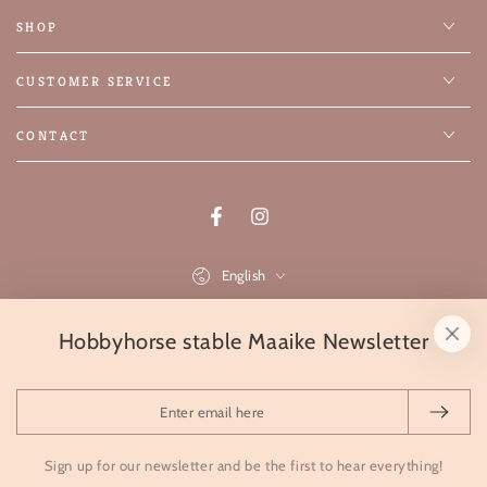
SHOP
CUSTOMER SERVICE
CONTACT
Facebook
Instagram
Language
English
Payment
Hobbyhorse stable Maaike Newsletter
methods
Enter
© 2026 Hobbyhorsestal Maaike,
🔥 Powered by SYSO
email
Refund policy
Privacy policy
Powered by Shopify
here
Sign up for our newsletter and be the first to hear everything!
Terms of service
Shipping policy
Contact information