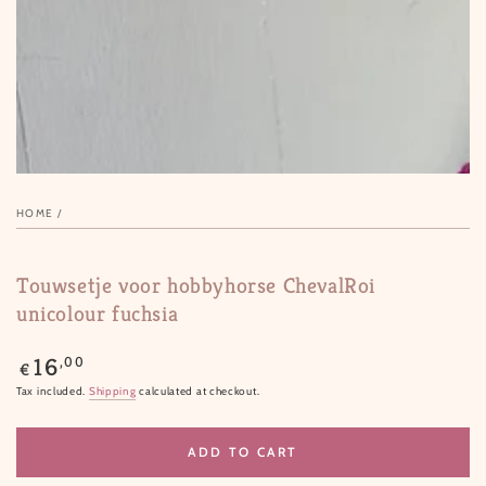
in
modal
HOME
/
Touwsetje voor hobbyhorse ChevalRoi
unicolour fuchsia
Regular
,00
16
€
price
Tax included.
Shipping
calculated at checkout.
ADD TO CART