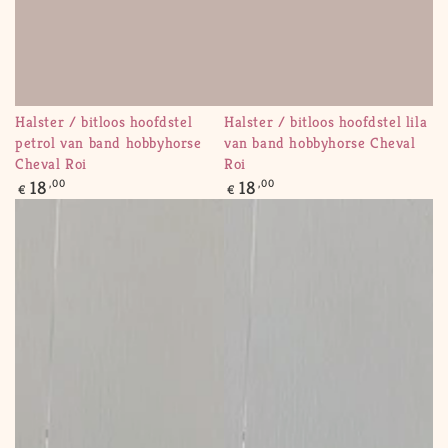
Halster / bitloos hoofdstel
Halster / bitloos hoofdstel lila
petrol van band hobbyhorse
van band hobbyhorse Cheval
Cheval Roi
Roi
Regular
Regular
18
,00
18
,00
€
€
price
price