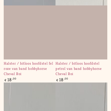
Halster / bitloos hoofdstel fel
Halster / bitloos hoofdstel
roze van band hobbyhorse
petrol van band hobbyhorse
Cheval Roi
Cheval Roi
Regular
Regular
18
,00
18
,00
€
€
price
price