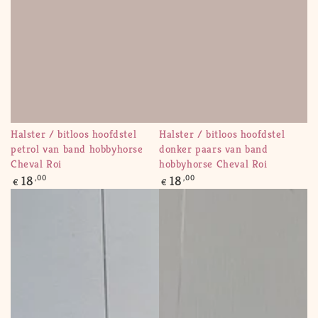
Halster / bitloos hoofdstel
Halster / bitloos hoofdstel
petrol van band hobbyhorse
donker paars van band
Cheval Roi
hobbyhorse Cheval Roi
Regular
Regular
18
,00
18
,00
€
€
price
price