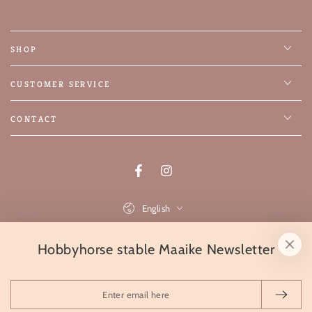
SHOP
CUSTOMER SERVICE
CONTACT
Facebook
Instagram
Language
English
Payment
Hobbyhorse stable Maaike Newsletter
methods
Enter
© 2026 Hobbyhorsestal Maaike,
🔥 Powered by SYSO
email