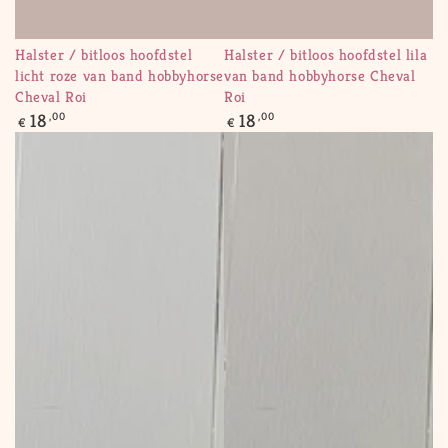
Halster / bitloos hoofdstel
Halster / bitloos hoofdstel lila
licht roze van band hobbyhorse
van band hobbyhorse Cheval
Cheval Roi
Roi
Regular
Regular
18
,00
18
,00
€
€
price
price