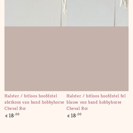
Halster / bitloos hoofdstel
Halster / bitloos hoofdstel fel
abrikoos van band hobbyhorse
blauw van band hobbyhorse
Cheval Roi
Cheval Roi
Regular
Regular
18
,00
18
,00
€
€
price
price