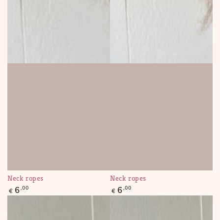
Neck ropes
Neck ropes
Regular
Regular
6
,00
6
,00
€
€
price
price