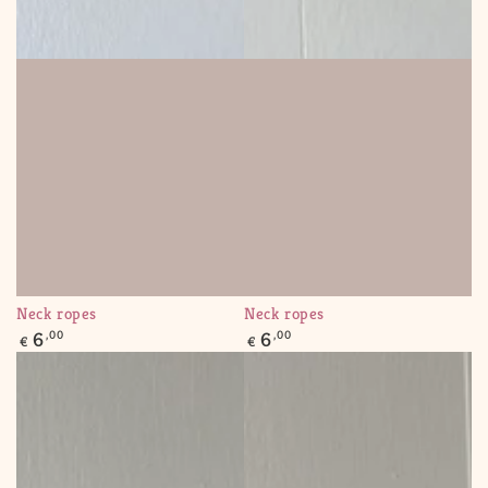
Neck ropes
Neck ropes
Regular
Regular
6
,00
6
,00
€
€
price
price