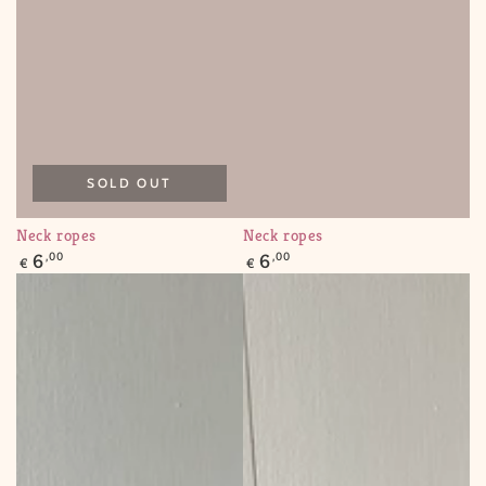
SOLD OUT
Neck ropes
Neck ropes
Regular
Regular
6
,00
6
,00
€
€
price
price