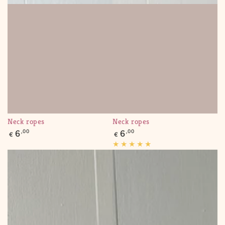
Neck ropes
Neck ropes
Regular
Regular
6
,00
6
,00
€
€
price
price