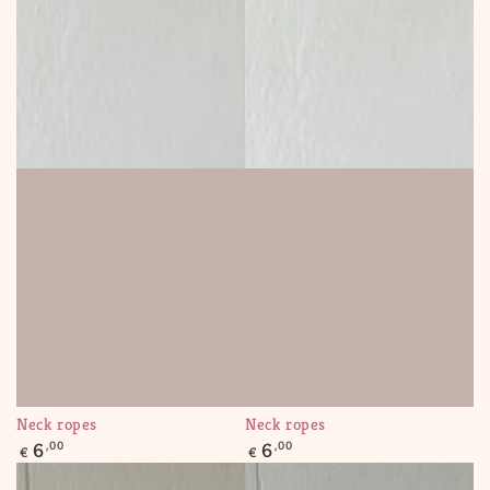
Neck ropes
Neck ropes
Regular
Regular
6
,00
6
,00
€
€
price
price