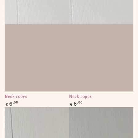
Neck ropes
Neck ropes
Regular
Regular
6
,00
6
,00
€
€
price
price