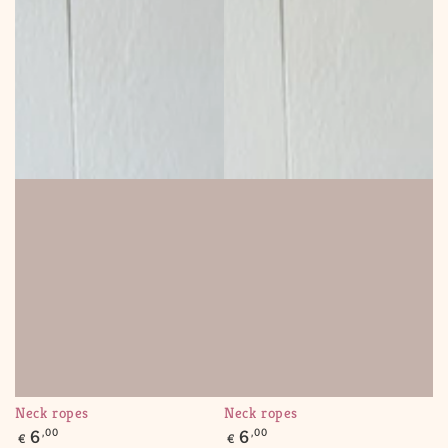
Neck ropes
Neck ropes
Regular
Regular
6
,00
6
,00
€
€