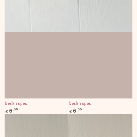
Neck ropes
Neck ropes
Regular
Regular
6
,00
6
,00
€
€
price
price