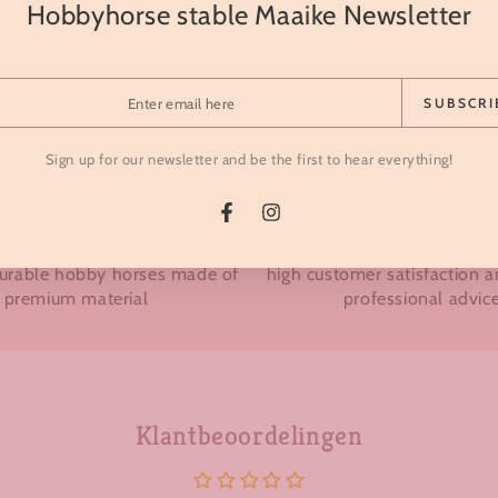
Hobbyhorse stable Maaike Newsletter
r
SUBSCRI
l
Sign up for our newsletter and be the first to hear everything!
Facebook
Instagram
Best quality
Customer is king
durable hobby horses made of
high customer satisfaction 
premium material
professional advic
Klantbeoordelingen