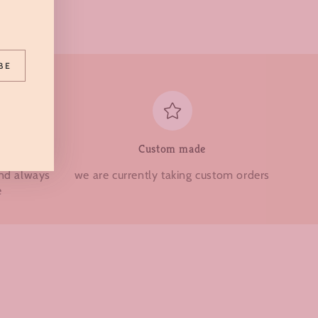
BE
Custom made
and always
we are currently taking custom orders
e