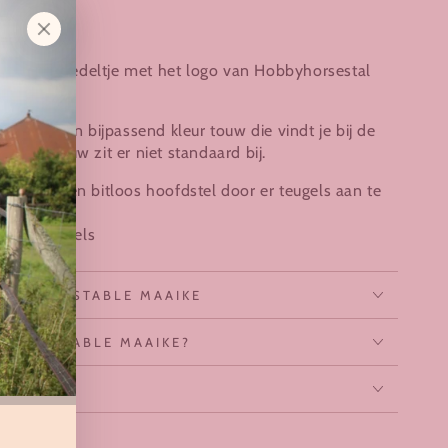
stelbaar.
ngen
een mooi bedeltje met het logo van Hobbyhorsestal
n met een bijpassend kleur touw die vindt je bij de
 op het touw zit er niet standaard bij.
iken als een bitloos hoofdstel door er teugels aan te
llectie teugels
YHORSE STABLE MAAIKE
ORSE STABLE MAAIKE?
OU