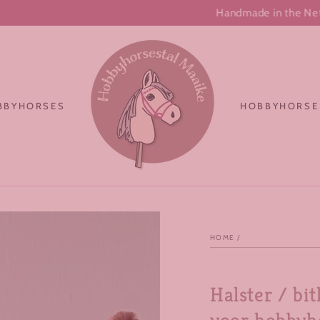
Handmade in the Netherlands
BBYHORSES
HOBBYHORSE
HOME
/
Halster / bi