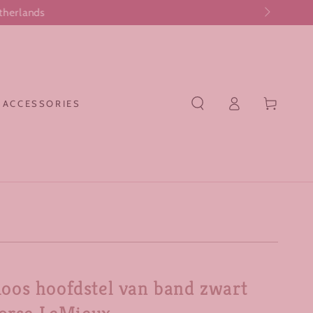
Log
Cart
 ACCESSORIES
in
tloos hoofdstel van band zwart