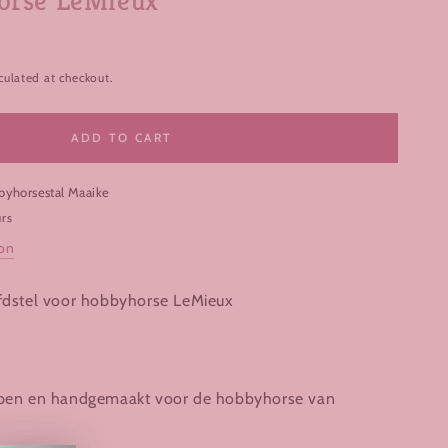
orse LeMieux
culated at checkout.
ADD TO CART
yhorsestal Maaike
urs
ion
ofdstel voor hobbyhorse LeMieux
orpen en handgemaakt voor de hobbyhorse van