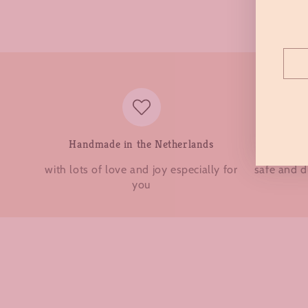
Ente
emai
here
Handmade in the Netherlands
with lots of love and joy especially for
safe and 
you