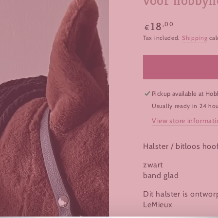
voor hobbyh
Regular
,00
18
€
price
Tax included.
Shipping
cal
Pickup available at
Hobb
Usually ready in 24 ho
View store informat
Halster / bitloos ho
zwart
band glad
Dit halster is ontw
LeMieux