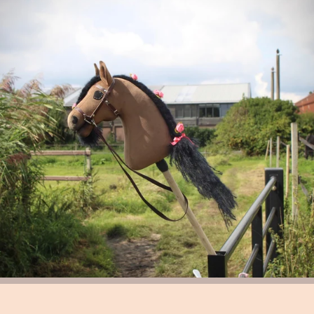
Dit halster is niet ver
Met echte halster ri
En daarbij ook nog 
Maaike
Leuk om te combinere
collectie touwen. Let
Je kunt het ook gebru
bevestigen
Die vindt je bij de co
ABOUT HOBB
WHY HOBBYH
FREE FOR Y
Share