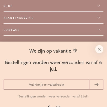
SHOP
KLANTENSERVICE
CONTACT
Facebook
Instagram
We zijn op vakantie 🌴
Taal
Nederlands
Bestellingen worden weer verzonden vanaf 6
juli.
Betaalmethoden
Vul
hier
© 2026 Hobbyhorsestal Maaike,
🔥 Powered by SYSO
je
Bestellingen worden weer verzonden vanaf 6 juli.
Retourbeleid
Privacybeleid
Algemene voorwaarden
e-
Verzendbeleid
Contactgegevens
Wettelijke kennisgeving