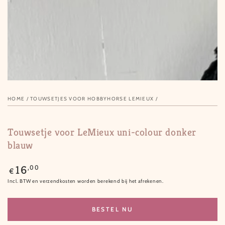
in
modal
HOME
/
TOUWSETJES VOOR HOBBYHORSE LEMIEUX
/
Touwsetje voor LeMieux uni-colour donker
blauw
Normale
,00
16
€
prijs
Incl. BTW en verzendkosten worden berekend bij het afrekenen.
BESTEL NU