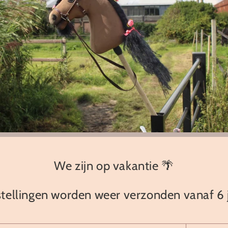
Dit setje is een goed
OVER HOBBY
WAAROM HOB
GRATIS VOOR
Share
We zijn op vakantie 🌴
tellingen worden weer verzonden vanaf 6 j
Beste kwaliteit
Klant is koning(in)