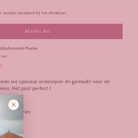
n worden berekend bij het afrekenen.
BESTEL NU
obbyhorsestal Maaike
4 uur
ie
ben we speciaal ontworpen en gemaakt voor de
ux. Het past perfect !
ila
pleet set van: