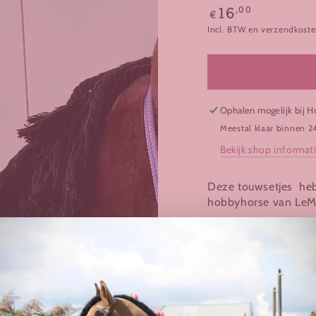
Normale
,00
16
€
prijs
Incl. BTW en verzendkoste
Ophalen mogelijk bij
H
Meestal klaar binnen 2
Bekijk shop informat
Deze touwsetjes heb
hobbyhorse van LeMie
Touwsetje unicolour l
Touwsetje is een com
-Halster
-Neckrope
-Teugels