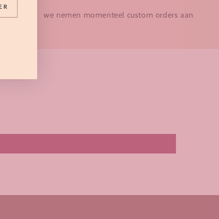
ER
 altijd
we nemen momenteel custom orders aan
s