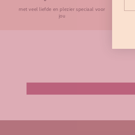
Vul
met veel liefde en plezier speciaal voor
veilige
hier
jou
gemaak
je
e-
mail
in