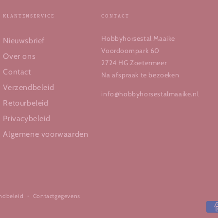
KLANTENSERVICE
CONTACT
Hobbyhorsestal Maaike
Nieuwsbrief
Voordoornpark 60
Over ons
2724 HG Zoetermeer
Contact
Na afspraak te bezoeken
Verzendbeleid
info@hobbyhorsestalmaaike.nl
Retourbeleid
Privacybeleid
Algemene voorwaarden
ndbeleid
Contactgegevens
Betaalmethoden