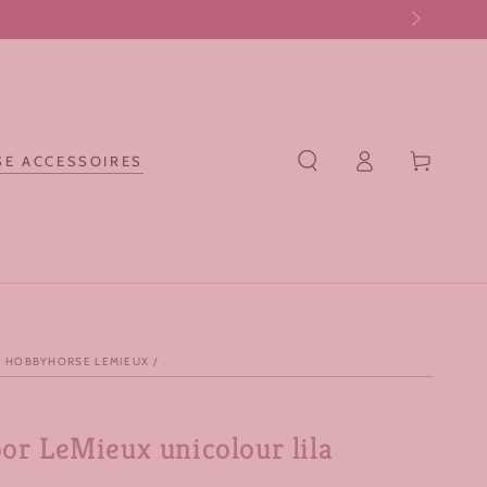
Log
Winkelwagen
E ACCESSOIRES
in
 HOBBYHORSE LEMIEUX
/
or LeMieux unicolour lila