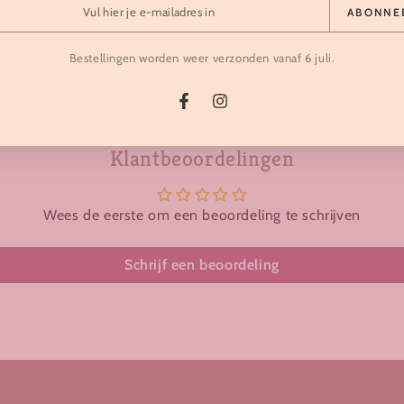
ABONNE
 en duurzame hobby horses
hoge klanttevredenheid en
t van premium materiaal
professioneel advie
Bestellingen worden weer verzonden vanaf 6 juli.
adres
Facebook
Instagram
Klantbeoordelingen
Wees de eerste om een beoordeling te schrijven
Schrijf een beoordeling