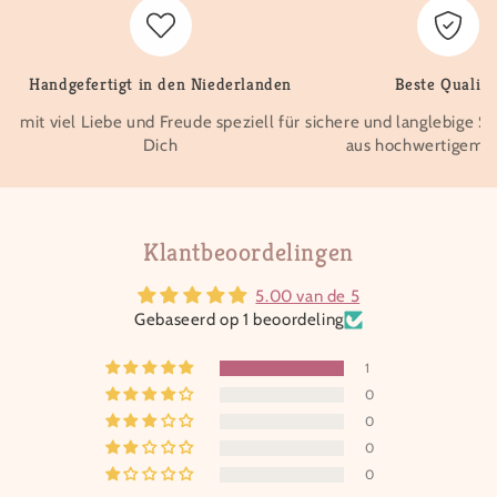
Handgefertigt in den Niederlanden
Beste Qualitä
mit viel Liebe und Freude speziell für
sichere und langlebige S
Dich
aus hochwertigem M
Klantbeoordelingen
5.00 van de 5
Gebaseerd op 1 beoordeling
1
0
0
0
0