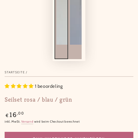
STARTSEITE
/
1 beoordeling
Seilset rosa / blau / grün
Regulärer
,00
16
€
Preis
inkl. MwSt.
Versand
wird beim Checkout berechnet